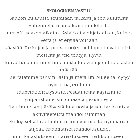
EKOLOGINEN VASTUU
Sähkön kulutusta seurataan tarkasti ja sen kulutusta
vähennetään aina kun mahdollista
mm. off -season aikoina. Asiakkaita ohjeistetaan, kuinka
vettä ja energiaa voidaan
säästää. Takkojen ja puusaunojen polttopuut ovat omista
metsistä ja itse tehtyjä. Hyvin
kuivattuna minimoimme niistä tulevien pienhiukkasten
määrää.
Kierrätämme pahvin, lasin ja metallin. Alueelta löytyy
myös oma, erillinen
muovinkierrätyspiste. Pesuaineina käytämme
ympäristömerkin omaavia pesuaineita.
Nautimme ympäröivästä luonnosta ja sen tarjoamista
aktiviteeteista mahdollisimman
ekologisella tavalla ilman konevoimia. Lähiympäristö
tarjoaa erinomaiset mahdollisuudet
mm. kalastukseen, marjastukseen, patikoimiseen,