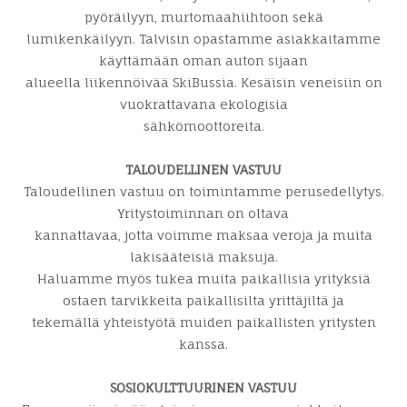
pyöräilyyn, murtomaahiihtoon sekä
lumikenkäilyyn. Talvisin opastamme asiakkaitamme
käyttämään oman auton sijaan
alueella liikennöivää SkiBussia. Kesäisin veneisiin on
vuokrattavana ekologisia
sähkömoottoreita.
TALOUDELLINEN VASTUU
Taloudellinen vastuu on toimintamme perusedellytys.
Yritystoiminnan on oltava
kannattavaa, jotta voimme maksaa veroja ja muita
lakisääteisiä maksuja.
Haluamme myös tukea muita paikallisia yrityksiä
ostaen tarvikkeita paikallisilta yrittäjiltä ja
tekemällä yhteistyötä muiden paikallisten yritysten
kanssa.
SOSIOKULTTUURINEN VASTUU